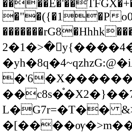
����E�'��TFGX�+
�"�({�1�Po0��
�������rG8�Hhhk
�1�2>�ּy{����4�
�yh�8q�4~qzhzG:@
�'6�X�������
��c8s�֯�X2�}��
L�G7r=�T�� &
�[����ѹ�>m��