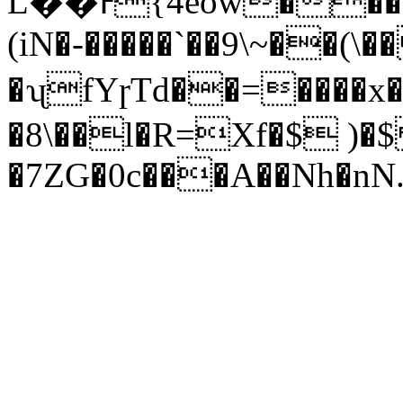
L��Ͱ̓{4eӧw����C
(iN�-�����`��9\~��(\
�ʯfYɼTd��=����
�8\��l�R=Xf�$ )
�7ZG�0c���A��Nh�n