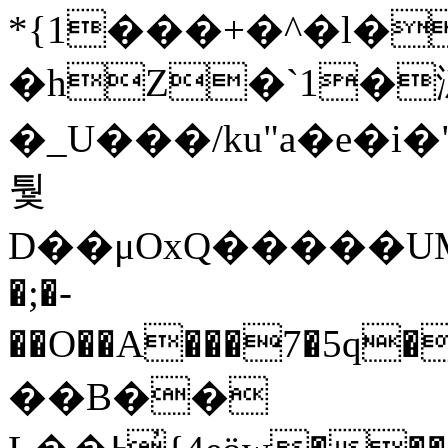
*{1���+�^�l�
�hZ�`1�
�_U���/ku"a�e�i
퉟
D��μOxQ�����UM
�;�-
��O��A���7�5q
��B��