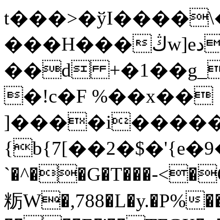
t���>�ўI����\�
���H���ڭw]eد�v��f}
��d +�1��g_
�!c�F %��x��
]����i�����H
{b{7[��2�$�'{e�
`�^��G�T���-<
粝W�,788�L�y.�P%��