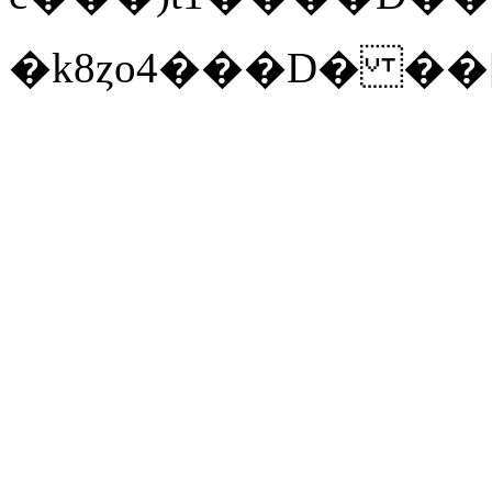
�k8ȥo4���D� ��