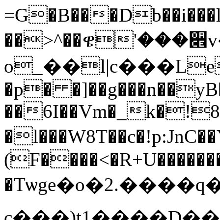
=G�B���Db��i���l1
��>^��ዌ'���૎
o_��l|c���Le
�p� �]��g���n��yB
��6I��Vm�_k�!
�l���W8T��c�!p:JnC��Y�@TYߝ|�h
(F����<�R+U�������
�Tѡge�o�2.����q�
c���)t1����D�