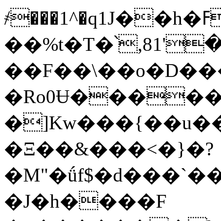
҂���1^�q1J��h�ߓP_�����^)�9�����F|_�)����3fp���l��}
��%t�T�՝,81'�t 
��F��\��o�D���
�Ro0Ʉ�����
�]Kw���{��u��B 
�Ξ��&���<�}�?
�M"�ǘf$�d���`�
�J�h����F