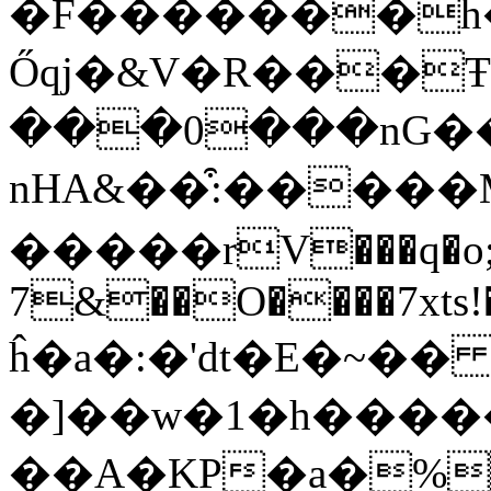
�F�������h�
Őqj�&V�R���Ŧ
���0���nG�
nHA&��͒:�����
�����rV���q�o;
7&��O����7xts!
ĥ�a�:�'dt�E�~�� G
�]��w�1�h�����
��A�KP�a�%