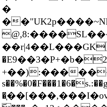
�
��"UK2p����~NЬ���@���
@,8:����SL�
��r|4��L���GK
�E9��3�P+�b�
+��):������=6�
s��%�0�F���1�6�s.:�
�֧��[���,���I�