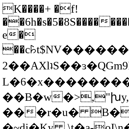
K����+ �f!
��6h�s�5�8S������
e�
��c꘥t$NV�������
2��AXlʇS��ɜ�QGm9
L�6�x��������q
��B�w�>,"խy,
���r�u� B�
�~dj�Ky \t�a-oI\