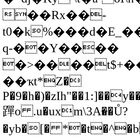
��Rx��-
t0�k%���d�E_�
q-��Y����
�>����t$+�
��ҡt*Z�
P�9�h�)�zIh"��1:]��
䠤o .u�uxm\3A�̶�Ů?
�yb�[� *�t�^�