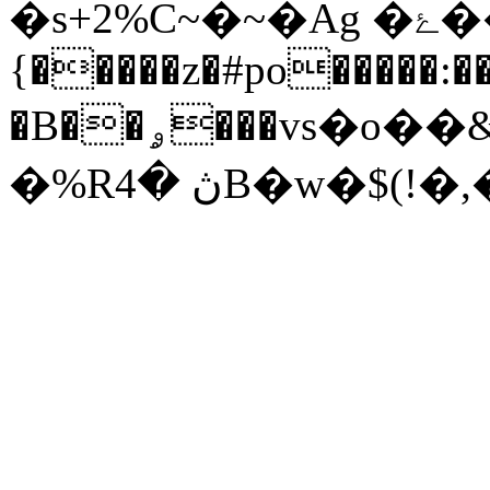
�s+2%C~�~�Ag �ۓ�����Zڝ j3pVh9&|
{�����z�#po�����:��
�B��ۄ���vs�o��&a<�s|l*���,t́Fz8ptz�Τ����Z��q5�������N����)V0����r?
�%Rڽ �4B�w