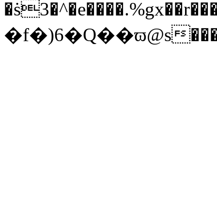
�ṡ3�^�e����.%gx
�f�)6�Q��ϖ@s�����