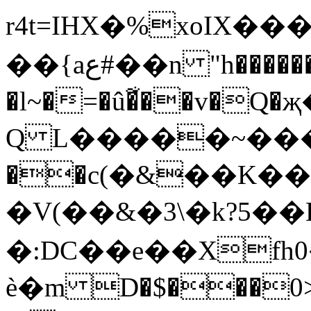
r4t=IHX�%xoIX�
��{aع#��n "h����������ǄR�FQ�F�k�Z���T�O��emNo��B�=��I<
�l~�=�û�͋��v�Q�
Q L�����~���
��c(�&��K�
�V(��&�3\�k?5��
�:DC��e��Xf
ѐ�m D�$���0>z