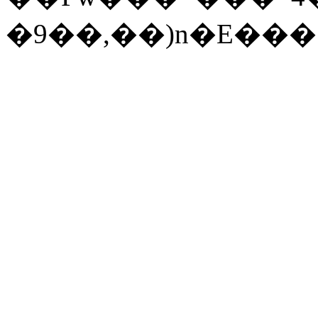
�9��,
��)n�E���