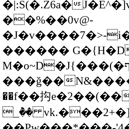
�|:S(�.Z6a�J�E^�
��%��0v@-
�J�v����7�>-
������ G�{H�D
M�o~D�J{���(�ףj��Up�HY[�ƭ��
���ǧ��N&����d���
��f��抅e�2��(��
_ٞ�� vk.���2+�
��Pw���*���-'4