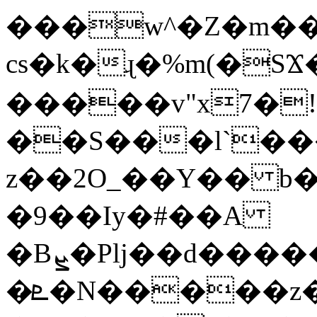
���w^�Z�m��
cs�k�ɻ�%m(�SϪ�g
�����v"x7�!
��S���l`��
z��2O_��Y�� b
�9��Iy�#��A
�Bܨ�Plj��d�
�ܧ�N�����z��������i�x�y$G>�!