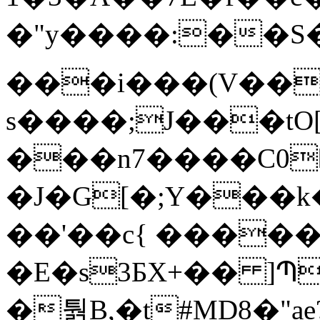
�"y����:��S
���i���(V��
s����;J���tO[
���n7����С0�
�J�G[�;Y���k
��'��c{ �����
�E�s3ƂX+�� ]Պ�I��;�)��`
�퉑B,�t#MD8�"ae