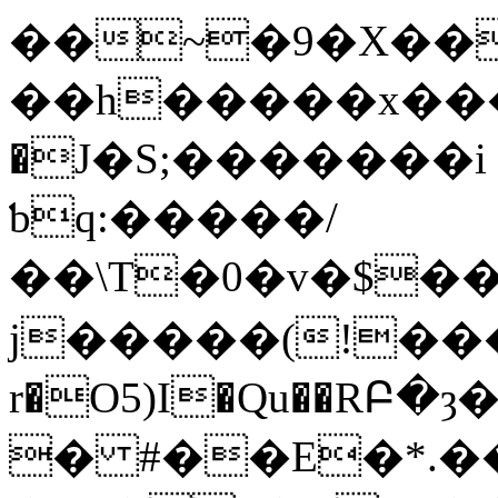
��~�9�X��
��h�����x����
�J�S;�������i 
ƅq:�����/
��\T�0�v�$����S
j�����(!���
r�O5)I�Qu��RԲ�ȝ�N*���y
� #��E�*.�