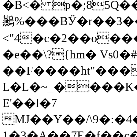
�B<� p�;85Q
䴏%���BӲ�r��3��
<"4�c�2��o���
�e��\?{hm� Vs0�#
��Ϝ����ht"���
L�L�~_����K�
E'��l�7
MJ��Y��/\9�:�4�U�ihsfh����iٯ�2
1�3�A��7E
�f��c