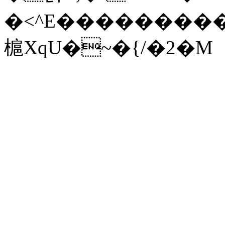
�<^E���������
槴XqU�~�{/�2�M