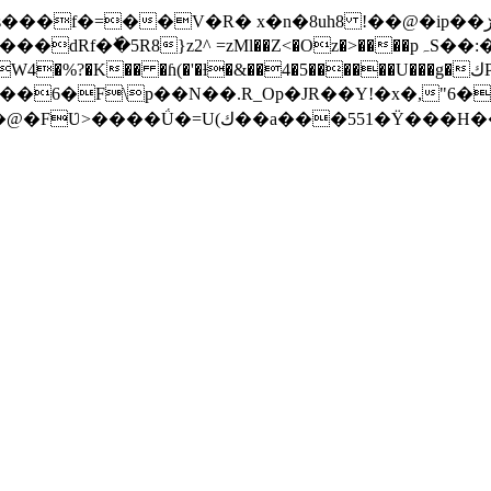
R� x�n�8uh8 !��@�ip��ڒ�@wn�T*��"�܆}��j��y���Hʊ���S-
6�F\p��N��.R_Op�JR��Y!�x�,"6���Ŋwۙ����*�
����K�MnB��Z�������o ⢸w?���^�4�@�FƲ>����Ǘ�=U(ك