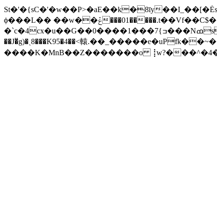
St�'�{sC�'�w��P>�aE��k�8īy��I_��[�Ės���f�=��V�
ϕ���L�� ��w��ݞ���01�����.t��Vf��C$����dRf�ٚ�5R8}z2^ =zMl��Z<�Oz�>����pہS��:� G��|
�`c�4cx�u��G��0����ߏ}7���1���NߘsW4�%?�K�� �ɦ(�'�ƚ�&��4�5������U���g�كP����I�(�5y�� D�L3��T7?!YO���+�H
��J�ͮg)�ˏ8���K95�4��<轅.��_�����e�uPfk��~���