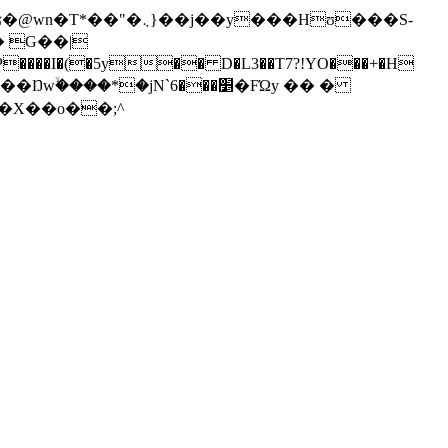
jN`׵���6�FΏy �� �
��a���551�Ϋ���H��X��o��;^