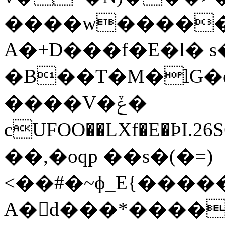
����w�����
A�+D���f�E�l� 
�B��T�M�lG�
����V�ݞ�
cUFOO��LXf�E�ÞI.26S6�G�_
��,�oqp ��s�(�=)
<��#�~ɸ_E{����
A�񷂰d���*����