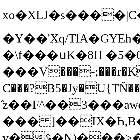
xo�XLJ�s����|C��Sc��؈��E�
�Y��'Xq/TlA�GYE
�\f���սK�8H �5�
���V���-;���r�K
C���?B5�Jy�U{TŇ��<�a~=0���b۝�0�`
̂z��F^��3���a
��� ]��IX�Һ,B
v�؝�N)���>�!c�+� �_v{��