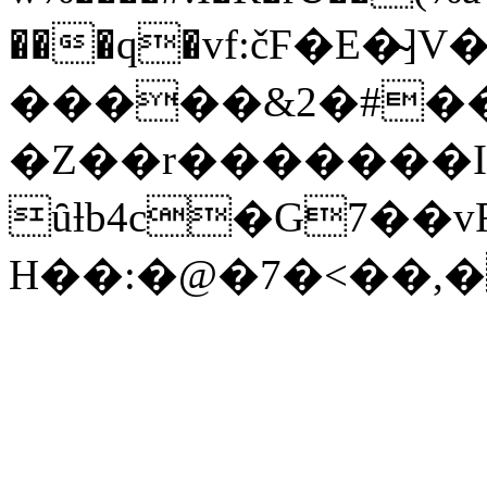
���q�vf:čϜ�E�̴]V
�����&2�#��
�Z��r�������
ȗƚb4c�G7��v
H��:�@�7�<��,�