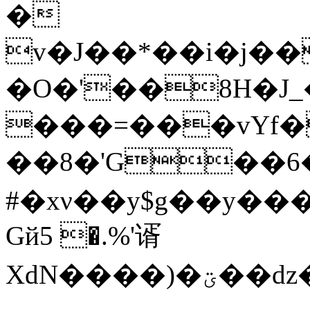
�
v�J��*��i�j��
�O�'��8H�J_
���=���vҮf�<=
��8�'G��6�
#�xν��y$g��y��
Gй5 �.%'谞