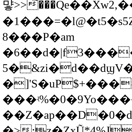
먛>>͋���Qe��Xw2,
�1���=�l@�t5�s5
8���P�am
�6��d�|f3���
5�&zi�d��dϣV
�]'S�uP$+���
���ʵ%�0�9Yo������
��Z�ap��D�0�d�3
�>:z�ZxŨ*4%J