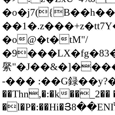
�o�j7({B��h�
��1�.z���+z�tt
�o@�t�tM"/
�9���LX�fg�83
䋜"�J��&�]����ܮN�^�vy����*��\�סh~�#P�S�6E���.�u�@��Ɣ~�
-��� :��G録��
��Thn,�:�k��_2��
�l�P�:��Hi�Յ8��ENIלk'��[xlw��*�3]h��#�c�\h����U�