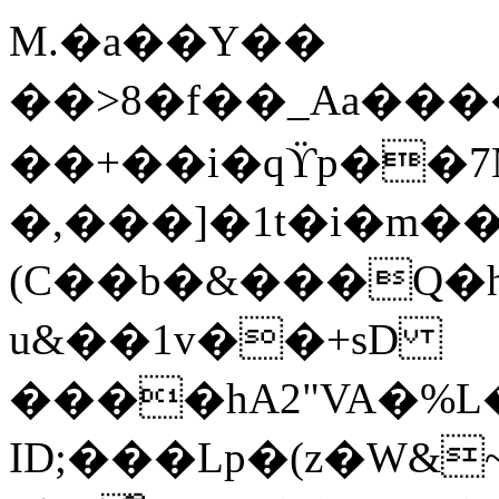
M.�a��Y��
��>8�f��_Aa���
��+��i�qϔp��7
�,���]�1t�i�m
(C��b�&���Q�
u&��1v��+sD
����hA2"VA�%
ID;���Lp�(z�W&~