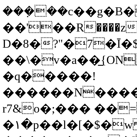
���݀��c��g�B�
��'��R����z
D�8�?"�7�Ī�$
��\�v�a��̲{ON
�q�����!
������N����
r7&o�;��� ��
�١�p��l�[�$�w f�"��<~֨�E���������D�5[��U��k�5�=tuN�3Lv���F����B.'��C������U����]�bY_��|