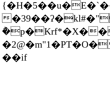
{�H�5��u�E�`
�39��ʔ�kl#�
݅�p�Krf*�X�
�2@�m"1�PT�O�
��if