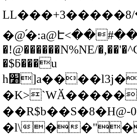
LL���+3�����ڥ��/8T�D}>%bUK �
�@֜�:a@Է<��#��
�!@������N%NE/�,��'�^C
�$ƃ���u
h׸]a����l3j�E�;�o��`�UE�����F����-
�K>`WӐ�����
��R$b��S�8�H@-0
�l\��"�