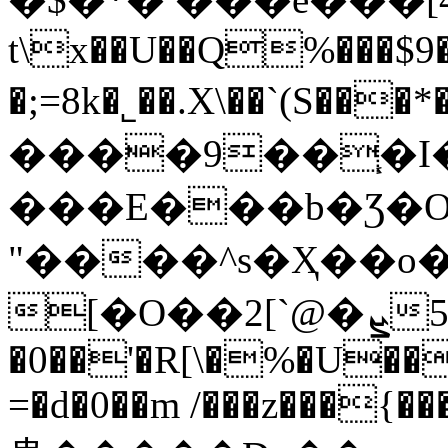
t\x��U��Q%���$
�;=8k�˾��.X\��`(S���*���
����9��֧�I�
���E���b�Ʒ�O;
"����^s�Ҳ��o
�0��'�R[\�%�U��
=�d�0��m /���z���{���