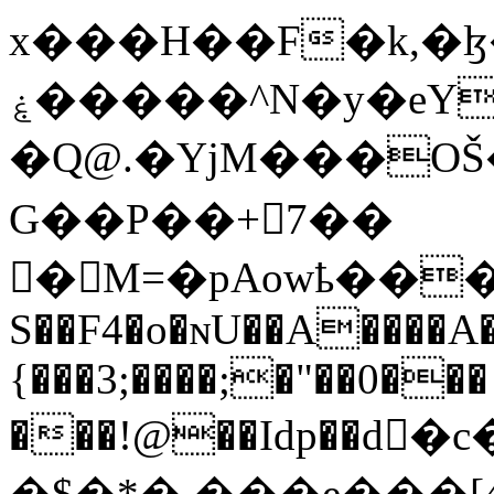
x���H��F�k,�
ۼ�����^N�y�eY/
�Q@.�YjM���OŠ
G��P��+7��
� M=�pAowҍ���W>
S��F4�o�ɴU��A����A�
{���3;����;�"��0���
���!@��Idp��d
�$�*� ���e���