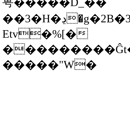
甹�����D_��
��3�H�ڍ�g�2B�35E��GR7��3t���‚X]����Es�m��f�l�V
Etv�%[�­
���������Ĝt�Ϧ
�����"W�