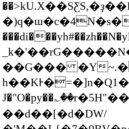
��>kU.X��SƸS,�ҙ��Eٵ�tؒ��O�'��\�{5����u+�3�֐�
�)q�ɯ�c�4N�s�������
���di���yh#��zh��N�yRV�z����ؓݭL��@8�]�.��Y�Cj�[�m
_k�'��rG�����
��G��� �Y~.�
h��KͰ�=�]n�Q1�
J�"O�py��؎��r�5H"��
��d��[�d�DW/
�'M��L{�7�9BV�p