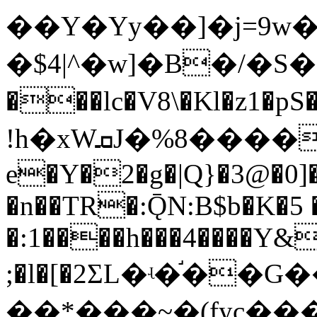
��Y�Yy��]�j=9w
�$4|^�w]�B�/�S�
���lc�V8\�Kl�z1
!h�xWܩJ�%8����-�Z\6(� �-B�4�m��乯
e�Y�2�g�|Q}�3@�0]�
�n��TR�:ǬN:B$b�K�5 
�:1����h���4����Y&
;�l�[�2ΣL�ʵ�֬�
��*���~�(fyc��