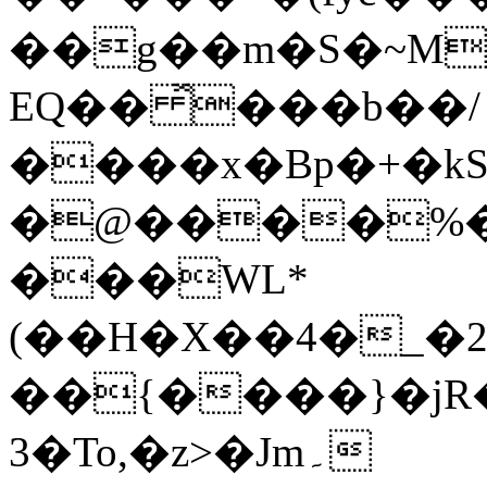
��g��m�S�~M
EQ�� ̽���b��/
����x�Bp�+�kS
�@����%�1
���WL*
(��H�X��4�_�
��{����}�jR
3�To,�z>�Jm۔