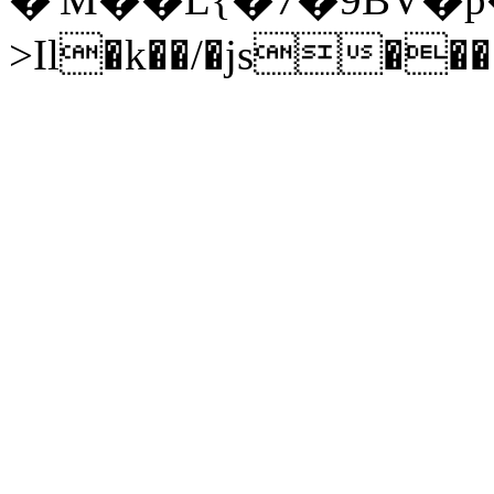
>Il�k��/�js��