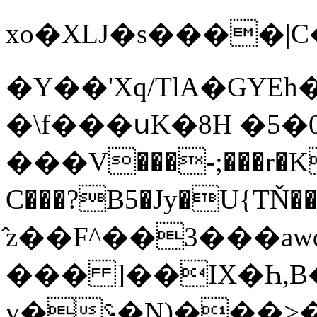
xo�XLJ�s����|C��Sc��؈��E�
�Y��'Xq/TlA�GYE
�\f���սK�8H �5�
���V���-;���r�K
C���?B5�Jy�U{TŇ��<�a~=0���b۝�0�`
̂z��F^��3���a
��� ]��IX�Һ,B
v�؝�N)���>�!c�+� �_v{��