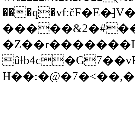
���q�vf:čϜ�E�̴]V
�����&2�#��
�Z��r�������
ȗƚb4c�G7��v
H��:�@�7�<��,�