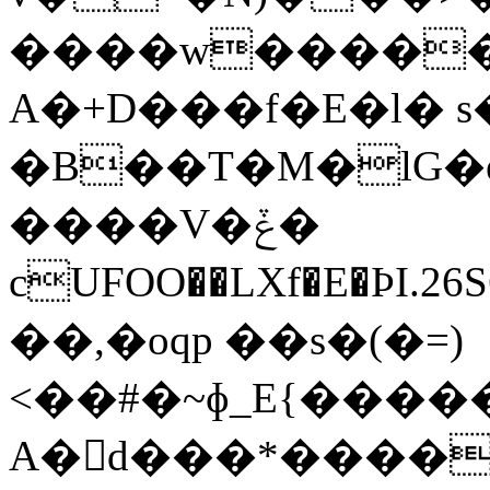
����w�����
A�+D���f�E�l� 
�B��T�M�lG�
����V�ݞ�
cUFOO��LXf�E�ÞI.26S6�G�_
��,�oqp ��s�(�=)
<��#�~ɸ_E{����
A�񷂰d���*����