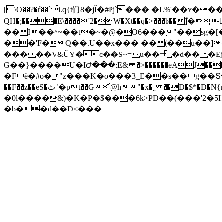
[\O��?�ŕ��`i.q{t们8�jĬ�#Pj`��� �L%'��
QH�;���E\����'2�W�Xt��q�>���b��ؕ]�
�� I��^~��t�~�@�O6���"��sg�[�
��'F�Q��.U��x��� �� (��u��]�>��?���~�����[w%Wɖ
�����V&ŬY�c��S~=u��=�d���Ejyt7���]H˒CY"�fw�;(��3#t�
G��}����U�IԺ���:E& �>������eAJ��֒
�Fĕ�#o� "z���K�o���3_E��s��g��Տ�a2|E
��F��z��eS�ٹ"�pt��G̆@h"�x�˷ ��D�$*�D�N{m��G*$����aH�c���ԅW� �p4��7�:U�g~Hin{����}
�0l����&)�K�P�$���6k>PD��(���'2�
�b��d��D<���