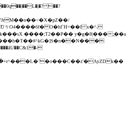
0q��|��L�|�? ��?
JrM��n��<�X�pZ��/
6����h�T��#^kG�]S�n��N���
��ȃU��C&1�-
�+r^���L�¨�o���Ϲ��z'�AyZDk��