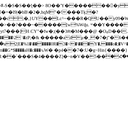
ʏ���ꅻ-S�S�S��ƪ��> 8O��'Y��������y��
͎�ً=�I9|�bB\�2�,hqM"�!���Tķ;�?
�c;�,}UY��Lc^~���R�QU��y09�W
u. ܋��Y����ަUㄘO4����6f� O�hf`H=��I x�^.
M���@ �OޱD��l.k���sX ����;Ƭ2��P�� y�g�8|���;ֲ��a
����\2 \�zP;�& �����adμ�_�7�j"�
�%1�\������0R�3�<�\���Y�,���o�;�V^��
5H:��`���S�4����Z]�~n�V��5��ؐ�Հ�