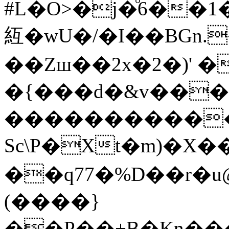
#L�O>�j�ͦ6��
䊺�wU�/�I��BGn.
��Zш��2x�2�)' 
�{���d�&v���G
�����������
Sc\P�Xt�m)�X��
��q77�%D��r�
(����}
��P��+B�Kn��