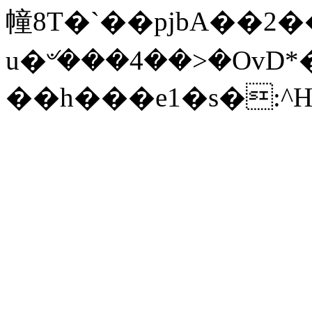
幢8T�`��pjbA��2
u�৺���4��>�OvD
��h���e1�s�:^