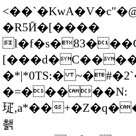
<��`�KwA�V�c"�@
�R5Ӣ�[����
l�f�s�83���C5�E،�C�E*
[���d�C����
�*|*0TS:� ~�#�
�=�����N:
㺼,a*��+�Z�q�
쵉