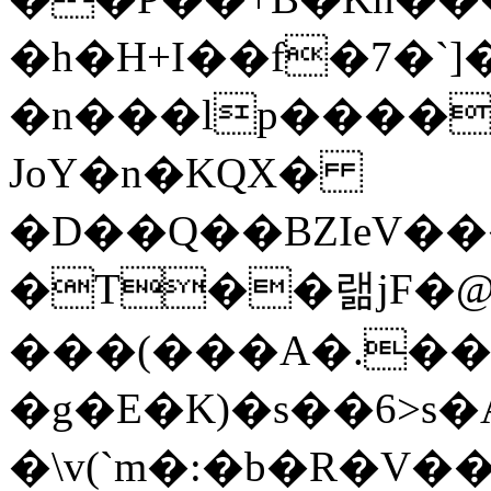
�h�H+I��f�7�`
�n���lp�����s
JoY�n�KQX�
�D��Q��BZIeV���"
�T��랢jF�@
���(���A�.��
�g�E�K)�s��6>s
�\v(`m�:�b�R�V