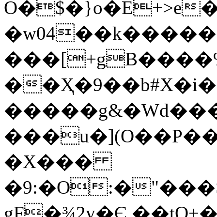
O�$�}o�E+>e�
�w04��k������d
���[+gB����%
��Ҳ�9��b#X�i�
�����g&�Wd���
���u�](O��P��
�X���
�9:�O:�"��
gF�¾2y�Є,��tO+�