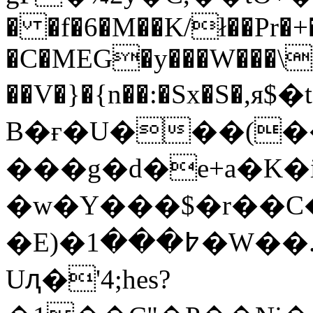
� �f�6�M��K/ł��Pr�+
�C�MEG�y���W���\�
��V�}�{n��:�Sx�S�,я
B�ғ�U���(�
���g�d�e+a�K�i�d�O
�w�Y���$�r��C
�E)�߈���1�W��.�f�f�7����M�*��~i�H�K򱡞@P��Ұ��rR����k�ŧ&a�[GKIR�5�˄?
Uԯ�'4;hes?