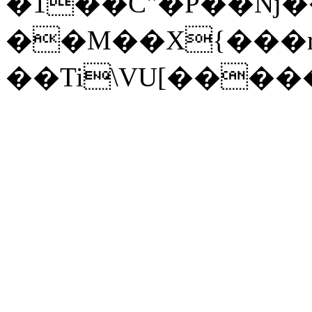
�1��C"�P��Nj��
��M��X{���r
��Ti\VU[�����