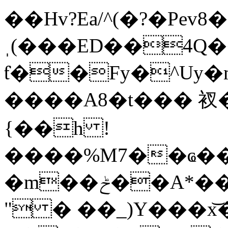
��Hv?Ea/^(�?�Pev8�
ˌ(���ED��4Q
ƭ��Fy�^Uy�m
����A8�t��� 衩
{��h !
����%M7��ҩ��
�m��ݲ��A*��9g��V��fb93�f_c��v�f��y����[9��H65�g+^g����>'�i�C*hI�qX����Qd&vc���c!%
" � ��_)Y���x