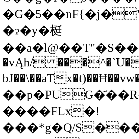
�G�5��nF{�j�V
�ɂ�y�梃
��a�l@��T"�S���[uG��=D59�u1C���t
�vĄh/ ���^�`U��
bJ��\��aTx�t)��Ħ��vw�+L�D�6��2s�cލ��Ɛ
��p�PUG�҃��
����FLx�!
���*g�Q/S���t