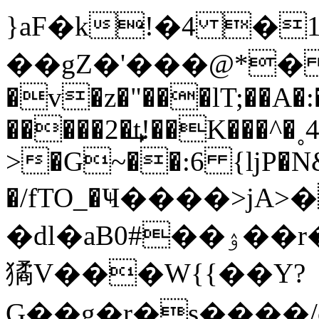
}aF�k!�4 �1
��gZ�'���@*� H
�v�z�"���lT;��A�
�����2�͢t!��K���^�˳
>�G~��:6 {ǉP�N&
�/fTO_�Ҹ����>j
�dl�aB0#��ۉ��r���drj�ױ���¿zD�Z���� /G
獝V���W{{��Y?
G��g�r�s����