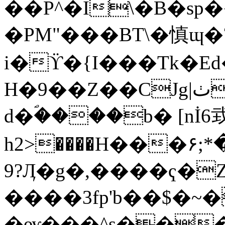
��P^�I\�B�sp
�PM"���BT\�慎ɰ�
i�ϔ�{I���Tk�Ed
H�9��Z��CJg|ٺj��S��an��
d�ؐ����b� [nİ6
h2>����Η���۶;
9?Ӆ�g�,����ҁ�
����3fp'b��$�~
�ѹ���^s���