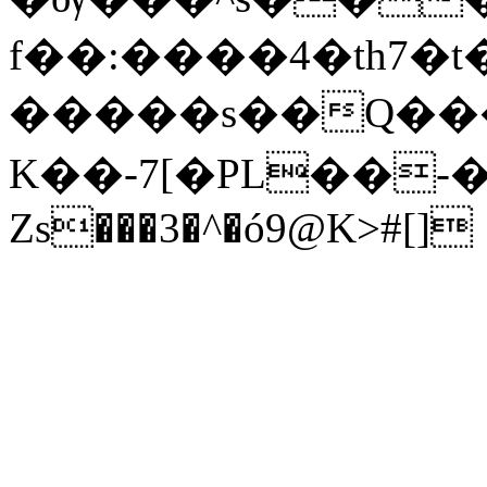
f��:����4�th7�
�����s��Q��
K��-7[�PL��
Zs���3�^�ó9@K>#[]