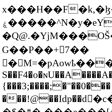
x���H��F�k,�
ۼ�����^N�y�eY/
�Q@.�YjM���OŠ
G��P��+7��
� M=�pAowҍ���W>
S��F4�o�ɴU��A����A�
{���3;����;�"��0���
���!@��Idp��d
�$�*� ���e���