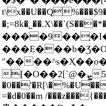
t\x��U��Q%���$
�;=8k�˾��.X\��`(S���*���
����9��֧�I�
���E���b�Ʒ�O;
"����^s�Ҳ��o
�0��'�R[\�%�U��
=�d�0��m /���z���{���