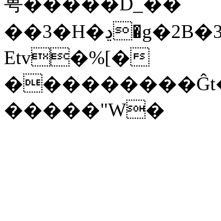
甹�����D_��
��3�H�ڍ�g�2B�35E��GR7��3t���‚X]����Es�m��f�l�V
Etv�%[�­
���������Ĝt�Ϧ
�����"W�