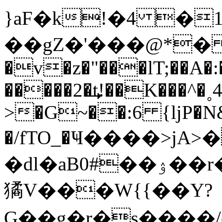
}aF�k!�4 �1
��gZ�'���@*� H
�v�z�"���lT;��A�
�����2�͢t!��K���^�˳
>�G~��:6 {ǉP�N&
�/fTO_�Ҹ����>j
�dl�aB0#��ۉ��r���drj�ױ���¿zD�Z���� /G
獝V���W{{��Y?
G��g�r�s����