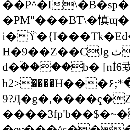
��P^�I\�B�sp
�PM"���BT\�慎ɰ�
i�ϔ�{I���Tk�Ed
H�9��Z��CJg|ٺj��S��an��
d�ؐ����b� [nİ6
h2>����Η���۶;
9?Ӆ�g�,����ҁ�
����3fp'b��$�~
�ѹ���^s���