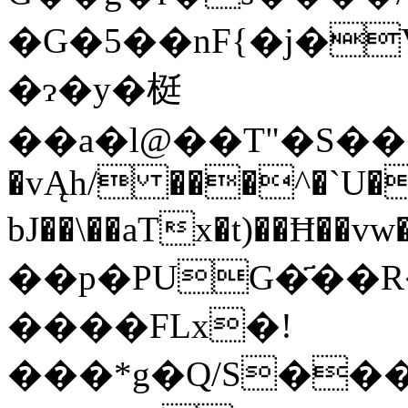
�G�5��nF{�j�V
�ɂ�y�梃
��a�l@��T"�S���[uG��=D59�u1C���t
�vĄh/ ���^�`U��
bJ��\��aTx�t)��Ħ��vw�+L�D�6��2s�cލ��Ɛ
��p�PUG�҃��
����FLx�!
���*g�Q/S���t