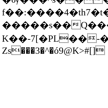
f��:����4�th7�
�����s��Q��
K��-7[�PL��
Zs���3�^�ó9@K>#[]