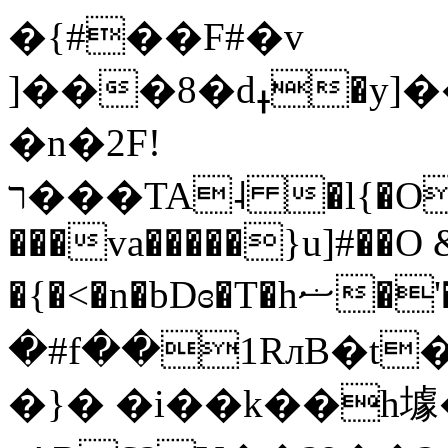
�{#��F#�v
]���8�dߪ�y]����L�zS���t��&j 5}HM_Bb|
�n�2F!
ר���TA˨ �l{�O�M���;��spC��ɱ�Ɗ��}
���va�����}u]#��O
�{�<�n�bDɞ�T�hޟ�'�l�84�'C�T]���6w�Վ���\�h՝ E⤡�?
�#f��1RлB�t
�}� �i��k��h壉