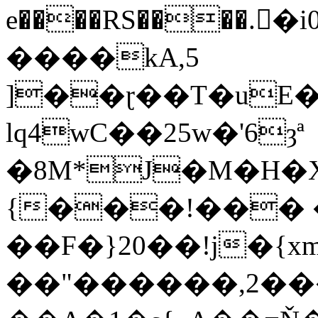
e����RS����.�i0f����
����kA,5
]��ɽ��T�uE��9
lq4wC��25w�'6ȝª
�8M*J�M�H�X��Sܕ�~q�0
{���!��� 
��F�}20��!j�{xm�l���ܜ�A�)[̘�:
��"������,2��