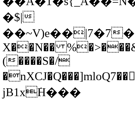
��A�1�s{_A��=Ň���WƝܘs�F�7��Af�h�Sc7������Z�Ӈ�f�gf�>��
�$|
��~V)e��|7�7�
X��N�� %�>���&
(����S�/
�nXCJ�Q���]mloQ
jB1x݁H���