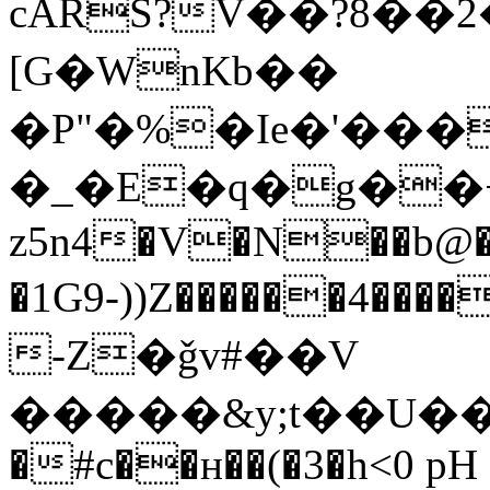
cARS?V��?8��
[G�WnKb��
�P"�%�Ie�'���
�_�E�q�g��+
z5n4�V�N��b@�
�1G9-))Z������4�
-Z�ǧv#��V
�����&y;t��U��tc
�#c��ʜ��(�3�h<0 pH