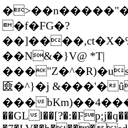
�>��n�����"�
�f�FG�?
��]����,ct�X�
��N&�}V@ *T|
���"Z�^�R)�us�
匳�^}�j &���'�ȗ
���bKm)��4���
��GLl��[?�:�Fp;j�q��