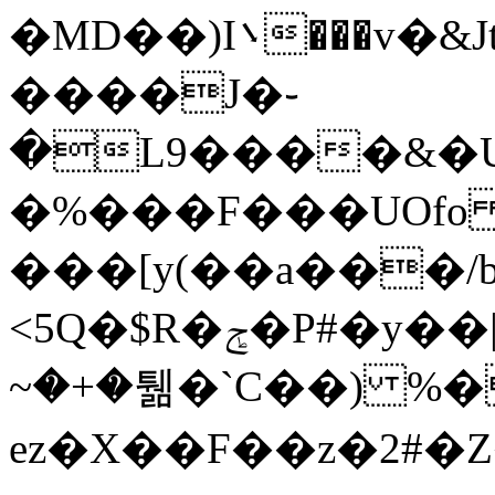
�MD��)I܌���v�&Jt�sd{k�]��\�+Ҭ��bh�,����i6u�g�����]ҷ��YUNJ��6f��(�4A⣭����F���A<����LG�cH��8�����֟��"I̢9�KVQ�+���r��{3*Ɵ��Aw����:Ϧ�������P:�wE��j��>���{�c+�Q�"���)px�x���O�Y�Ӏ�4�ĴDC��b�&�{���.�b���M����
����J�֊
�L9����&�U
�%���F���UOfo 
���[y(��a���/b{߾��LV�u�2E�:J�)mT��C
<5Q�$R�ݮ�P#�y��|Fb�EXU�p�L5۟�-
~�+�퉮�`C��) %�
ez�X��F��z�2#�