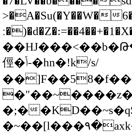
�7�LV��b����sd
>�A�Su(�Y��W�6�
ː�)�d�Z�:=��4��+�1�X��>j��dŇܧ��P�Wh!H3�1�
��HJ���<��b�Թ
俓�ݳ-�hn�!k/s/
��]F��58�f��y
�"��~����z�
�;��KD��~s�q$
�~��[l���٩�axk�z��x��p��}