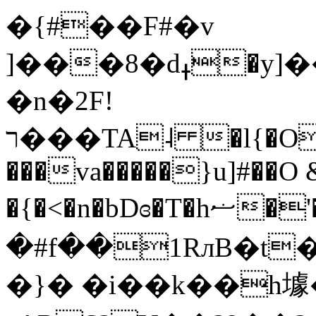
�{#��F#�v
]���8�dߪ�y]����L�zS���t��&j 5}HM_Bb|
�n�2F!
ר���TA˨ �l{�O�M���;��spC��ɱ�Ɗ��}
���va�����}u]#��O
�{�<�n�bDɞ�T�hޟ�'�l�84�'C�T]���6w�Վ���\�h՝ E⤡�?
�#f��1RлB�t
�}� �i��k��h壉