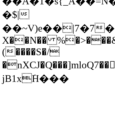
��A�1�s{_A��=Ň���WƝܘs�F�7��Af�h�Sc7������Z�Ӈ�f�gf�>��
�$|
��~V)e��|7�7�
X��N�� %�>���&
(����S�/
�nXCJ�Q���]mloQ
jB1x݁H���