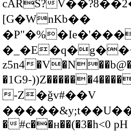
cARS?V��?8��
[G�WnKb��
�P"�%�Ie�'���
�_�E�q�g��+
z5n4�V�N��b@�
�1G9-))Z������4�
-Z�ǧv#��V
�����&y;t��U��tc
�#c��ʜ��(�3�h<0 pH