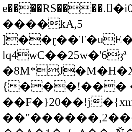
e����RS����.�i0f����
����kA,5
]��ɽ��T�uE��9
lq4wC��25w�'6ȝª
�8M*J�M�H�X��Sܕ�~q�0
{���!��� 
��F�}20��!j�{xm�l���ܜ�A�)[̘�:
��"������,2��