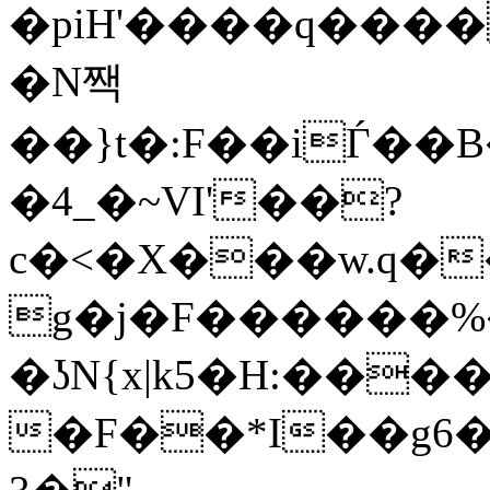
�piH'����q���
�N짹
��}t�:F��iЃ��
�4_�~VI'��?
c�<�X���w.q��U���و��0N2ց]�J����Ȓ�-}4�w�����_
g�j�F������%
�ʖN{x|k5�H:����
�F��*I��g6��