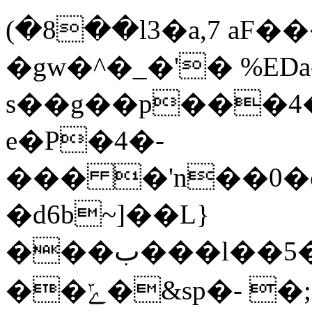
(�8��l3�a,7 aF
�gw�^�_�'� %EDa
s��g��p���4�
e�P�4�-
��� �'n��0�c
�d6b~]��L}
���ب���l��5��˔�_�N����S/
��ݻ�&sp�- �;��|����Ec&��ᅠ