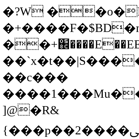
�?W ��o�P
�+����F�$BD�
��+֌����E��EE�� ئ�k�)h+@
��`x�t��|S���
��c���
����1���Mu��
]@�R&
{���p��ﷹ����2����H��լ�