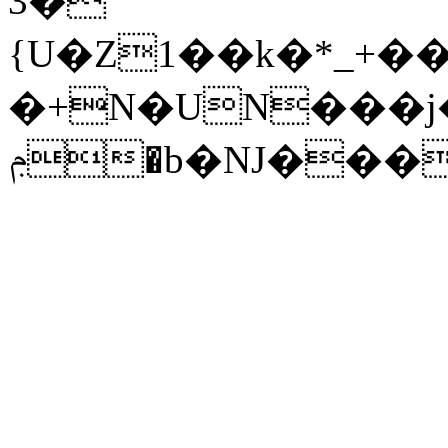
3�"
{U�Z1��k�*_+��t
�+N�UN���j�
ݦ�b�NJ��