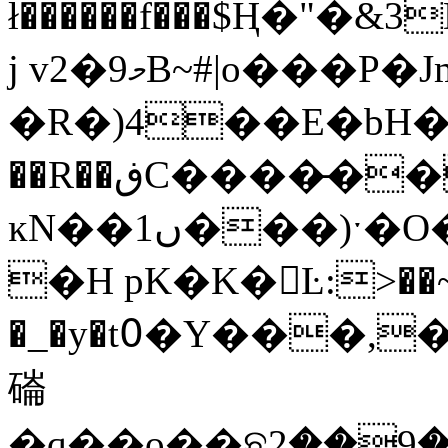
ł������f���$Ң�"�
j v2�މ9B~#|o���P�JmI7���
�R�)4��E�bH����
��R��ڧC����̵�����G��TA��Q8M�ު��
ĸN��ں1���)ˑ�O��~��ys�T��%R�
�H pK�K�Ŀ:>��~�
�_�y�t߀�Y���,�*=4 ӹ�<�����잫KŹ
磮
�q��o��ଛ2��9�