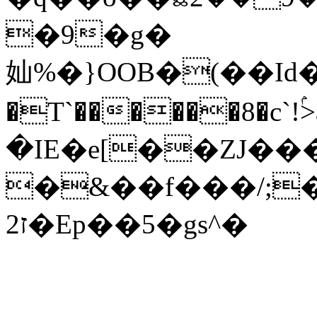
�9�g�
奾%�}OOB�(��Id��'
�T`������8�c`!ۢ>a߳�z
�IE�e[��ZJ��
�&��f���/;�
ז2�Ep��5�gs^�