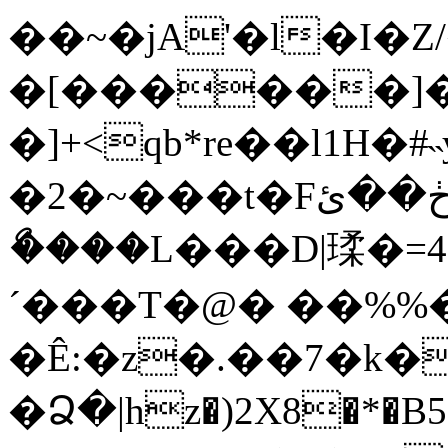
��~�jA'�l�I�Z/
�[���
���]
�]+<qb*re��l1H�
�2�~���t�Fڂ��ئ���������L�$�,�ϻ_p�=�X��8���
ޯ����L���D|瑈�=4]
´���T�@� ��%%��
�Ê:�z�.��7�k�
�Ձ�|hz�)2X8�*�Β