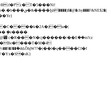
���Ni!
y���F&NE$2�(
� ܷ�e����
a�6�Be����T�M�4
9�J��ܽ�dԃÕhjW??�(��l�q����Cf�f
V�Yx�S�sK}