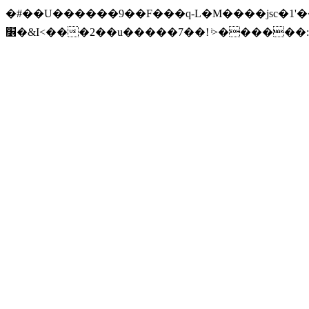
�#��U������9��F���q-L�M����jsc�1'��{
׶�&I<���2��u�����7��! ͥ>������:�