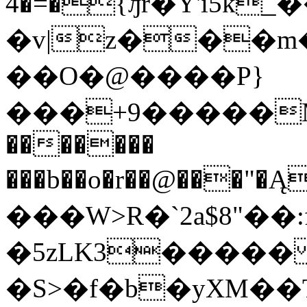
4�=�{ԓr�Y'i5
�v|z���m
��O�@����P}
���+9�����M�q
�������
���b��o�r��@���"�Ą
���W>R�`2a$8"��:
�5zLK3�����
�S>�f�b�yXM�