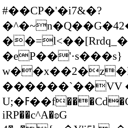
#��CP�'�i7&�?
�^�~n�Q��G�4
��=l<��[Rrdq_�X8{�C��`�k�O��
�eP��'·s���s}
w��x��2�z�
������`��VV �
U;�ߓ��f���Cd�C� �۟�zi��B�ik-
iRP��c^A�ʚG