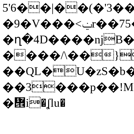
5'6��|��(�'3
�9�V���<ݔr��75��s.f��7�N�(�5R��Ǚ�����z
�ղ�4D����ǌB�
����/\��}
��QL�U�zS�b�
��3���p��!M
�᝞i�ʆlu�