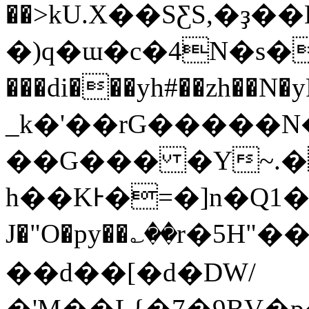
��>kU.X��SƸS,�ҙ��Eٵ�tؒ��O�'��\�{5����u+�3�֐�
�)q�ɯ�c�4N�s�������
���di���yh#��zh��N�yRV�z����ؓݭL��@8�]�.��Y�Cj�[�m
_k�'��rG�����
��G��� �Y~.�
h��KͰ�=�]n�Q1�
J�"O�py��؎��r�5H"��
��d��[�d�DW/
�'M��L{�7�9BV�p