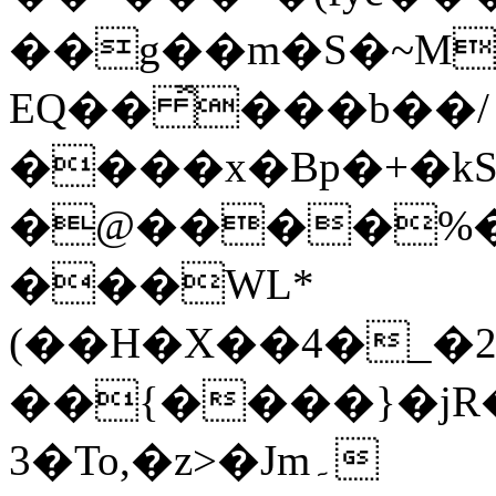
��g��m�S�~M
EQ�� ̽���b��/
����x�Bp�+�kS
�@����%�1
���WL*
(��H�X��4�_�
��{����}�jR
3�To,�z>�Jm۔