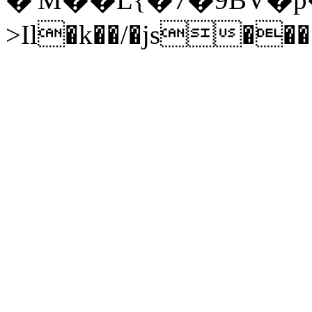
>Il�k��/�js��