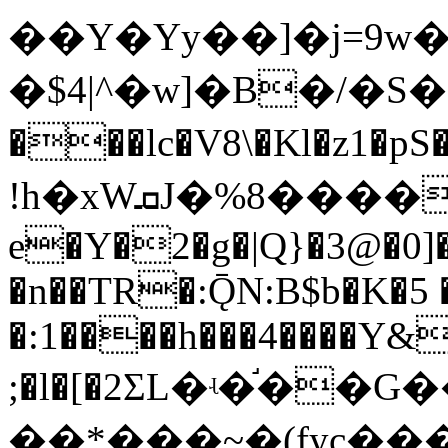
��Y�Yy��]�j=9w
�$4|^�w]�B�/�S�
���lc�V8\�Kl�z1
!h�xWܩJ�%8����-�Z\6(� �-B�4�m��乯
e�Y�2�g�|Q}�3@�0]�
�n��TR�:ǬN:B$b�K�5 
�:1����h���4����Y&
;�l�[�2ΣL�ʵ�֬�
��*���~�(fyc��