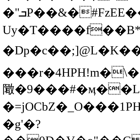
�"ܒP��&�#FzEE����鐉
Uy�T����f��B
�Dp�c��;]@L�K��؄����(�0F�39���z����
���r�4HPH!m�\
䧩�9���#�ӎ��
�=jOCbZ�_O���
�g'�?