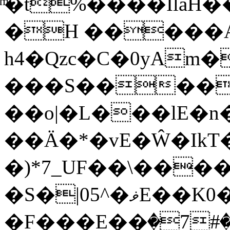
ͫ�t%����IlaH�
�H �����A
h4�Qzc�C�0yAm
���S����
��o|�L���lE�
��Ä�*�vE�Ŵ�Ik
�)*7_UF��\��
�S�|05^�ޥE��K0�f��~��|
�F���E��ٜ�7#���<#EJd�(pޜ�qv�