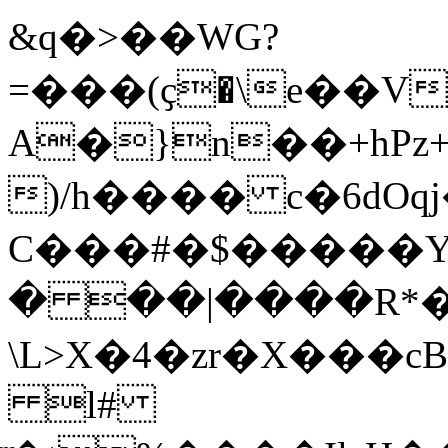
&q�>��WG?
=���(ҫ�\e��V
A�}n��+hP
)/h���� c�6dOq
C���#�$�����Y�
� ��|����R*�
\L>X�4�zr�X��
l#