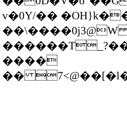
��0D�V�o"��G�%�q
v�0Y/�� �OH}k�
��\����0j3@W 
������T_?��
����
�� 7<@��[�l