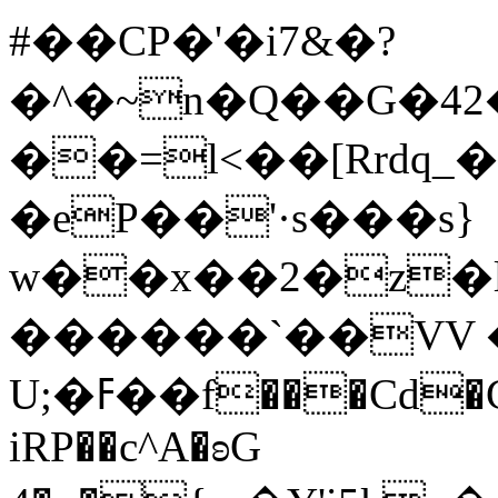
#��CP�'�i7&�?
�^�~n�Q��G�4
��=l<��[Rrdq_�X8{�C��`�k�O��
�eP��'·s���s}
w��x��2�z�
������`��VV �
U;�ߓ��f���Cd�C� �۟�zi��B�ik-
iRP��c^A�ʚG