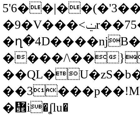
5'6��|��(�'3
�9�V���<ݔr��75��s.f��7�N�(�5R��Ǚ�����z
�ղ�4D����ǌB�
����/\��}
��QL�U�zS�b�
��3���p��!M
�᝞i�ʆlu�