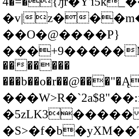
4�=�{ԓr�Y'i5
�v|z���m
��O�@����P}
���+9�����M�q
�������
���b��o�r��@���"�Ą
���W>R�`2a$8"��:
�5zLK3�����
�S>�f�b�yXM�