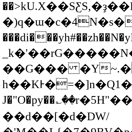
��>kU.X��SƸS,�ҙ��Eٵ�tؒ��O�'��\�{5����u+�3�֐�
�)q�ɯ�c�4N�s�������
���di���yh#��zh��N�yRV�z����ؓݭL��@8�]�.��Y�Cj�[�m
_k�'��rG�����
��G��� �Y~.�
h��KͰ�=�]n�Q1�
J�"O�py��؎��r�5H"��
��d��[�d�DW/
�'M��L{�7�9BV�p