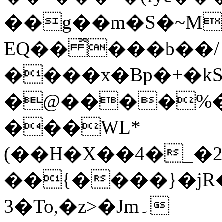
��g��m�S�~M
EQ�� ̽���b��/
����x�Bp�+�kS
�@����%�1
���WL*
(��H�X��4�_�
��{����}�jR
3�To,�z>�Jm۔