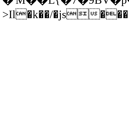
>Il�k��/�js��