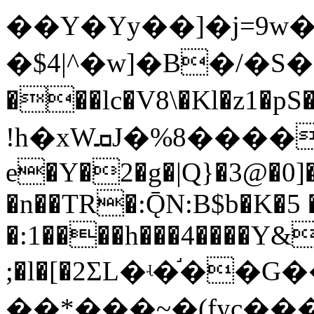
��Y�Yy��]�j=9w
�$4|^�w]�B�/�S�
���lc�V8\�Kl�z1
!h�xWܩJ�%8����-�Z\6(� �-B�4�m��乯
e�Y�2�g�|Q}�3@�0]�
�n��TR�:ǬN:B$b�K�5 
�:1����h���4����Y&
;�l�[�2ΣL�ʵ�֬�
��*���~�(fyc��