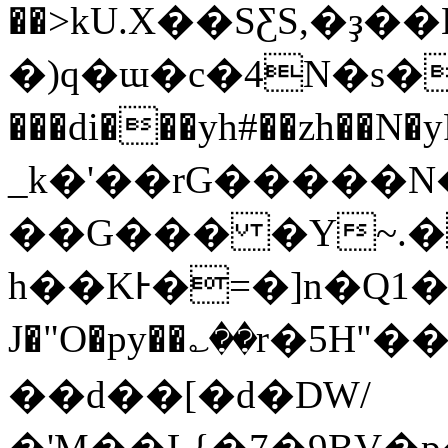
��>kU.X��SƸS,�ҙ��Eٵ�tؒ��O�'��\�{5����u+�3�֐�
�)q�ɯ�c�4N�s�������
���di���yh#��zh��N�yRV�z����ؓݭL��@8�]�.��Y�Cj�[�m
_k�'��rG�����
��G��� �Y~.�
h��KͰ�=�]n�Q1�
J�"O�py��؎��r�5H"��
��d��[�d�DW/
�'M��L{�7�9BV�p