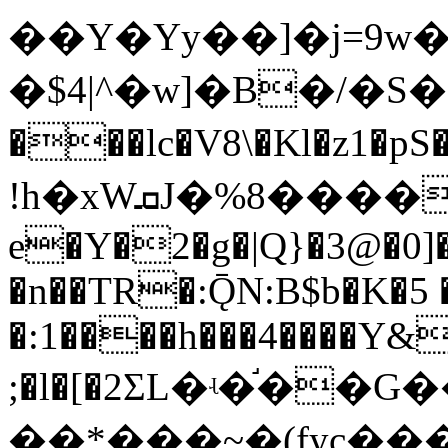
��Y�Yy��]�j=9w
�$4|^�w]�B�/�S�
���lc�V8\�Kl�z1
!h�xWܩJ�%8����-�Z\6(� �-B�4�m��乯
e�Y�2�g�|Q}�3@�0]�
�n��TR�:ǬN:B$b�K�5 
�:1����h���4����Y&
;�l�[�2ΣL�ʵ�֬�
��*���~�(fyc��