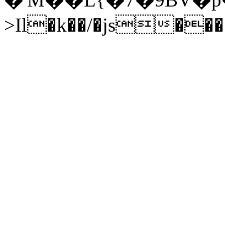
>Il�k��/�js��