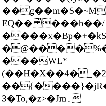
��g��m�S�~M
EQ�� ̽���b��/
����x�Bp�+�kS
�@����%�1
���WL*
(��H�X��4�_�
��{����}�jR
3�To,�z>�Jm۔