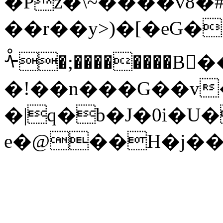
�Pz�\~����v8�#
��r��y>)�[�eG�
ᢥ�;��������B
�!��n���G��v
�|q�b�J�0i�U