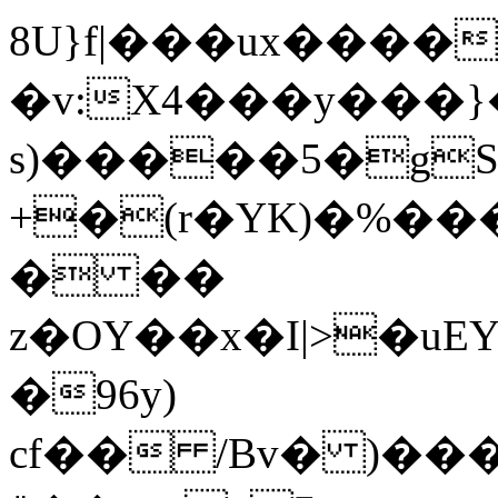
8U}f|���ux����
�v:X4���y���
s)�����5�gS
+�(r�YK)�%��
� ��
z�OY��x�I|>�u
�96y)
cf�� /Bv� )��