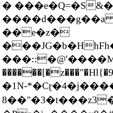
� ���e�Q=�S&�
����d���g��a 4"߅��S
��e�z�
���JG�b�HhFh
���::�@'����M
������[�z���"�Hl{
�1N-*�Cɽ�4�j��
8��"�3�t���z