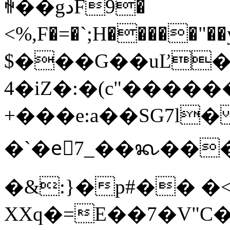
ꏀ��gدF9�
<%,F�=�`;H�����
$���G��uĽ��o
4�iZ�:�(c"�����
+���e:a��SG7l� Y�׻Ya�O��`i[
�`�eّ7_��ᬔ���g
�&:}�p#�� �<
XXq�=E��7�V"C