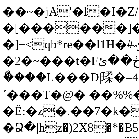
��~�jA'�l�I�Z/
�[���
���]
�]+<qb*re��l1H�
�2�~���t�Fڂ��ئ���������L�$�,�ϻ_p�=�X��8���
ޯ����L���D|瑈�=4]
´���T�@� ��%%��
�Ê:�z�.��7�k�
�Ձ�|hz�)2X8�*�Β