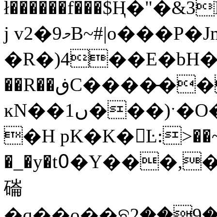
ł������f���$Ң�"�
j v2�މ9B~#|o���P�JmI7���
�R�)4��E�bH����
��R��ڧC����̵�����G��TA��Q8M�ު��
ĸN��ں1���)ˑ�O��~��ys�T��%R�
�H pK�K�Ŀ:>��~�
�_�y�t߀�Y���,�*=4 ӹ�<�����잫KŹ
磮
�q��o��ଛ2��9�