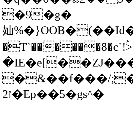
�9�g�
奾%�}OOB�(��Id��'
�T`������8�c`!ۢ>a߳�z
�IE�e[��ZJ��
�&��f���/;�
ז2�Ep��5�gs^�