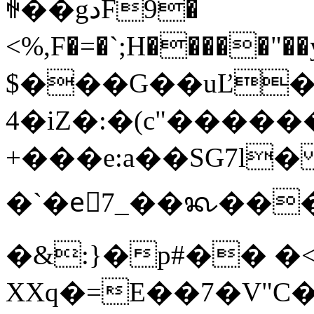
ꏀ��gدF9�
<%,F�=�`;H�����
$���G��uĽ��o
4�iZ�:�(c"�����
+���e:a��SG7l� Y�׻Ya�O��`i[
�`�eّ7_��ᬔ���g
�&:}�p#�� �<
XXq�=E��7�V"C