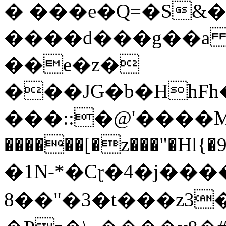
� ���e�Q=�S&�
����d���g��a 4"߅��S
��e�z�
���JG�b�HhFh
���::�@'����M
������[�z���"�Hl{
�1N-*�Cɽ�4�j��
8��"�3�t���z