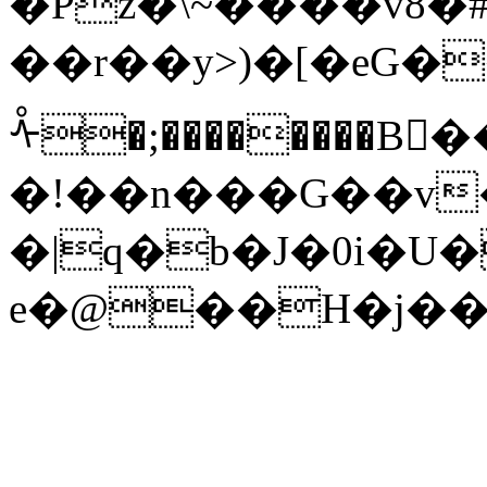
�Pz�\~����v8�#
��r��y>)�[�eG�
ᢥ�;��������B
�!��n���G��v
�|q�b�J�0i�U