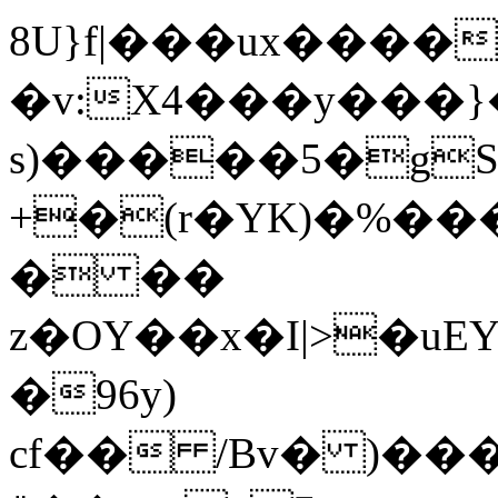
8U}f|���ux����
�v:X4���y���
s)�����5�gS
+�(r�YK)�%��
� ��
z�OY��x�I|>�u
�96y)
cf�� /Bv� )��