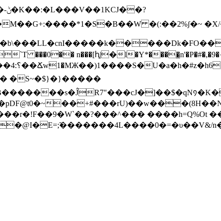
�?
M��G+:����*1�S�B��W �(:��2%ʃ�~ �
b\���LL�cnI�����k�����Dk�FO��f�
��̄`T ���0�� n���[ԧ|�l�Y*����̲n'�P�#�,�
�� �S~�$}�}�����
[���r�!F��9�W`��?���^��� ����h=Q%O
�@I�E=;̃�������4L����0�=�υ��V&/n��