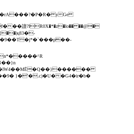
X/�rA���?�P�R� yGe
��譠?lR0X�*�z�lo�� ��@�
9�{��|қ83�-
t ��lW4��MĒ�Q��}������
9� }�'�.c)�U��G4�ir�b�