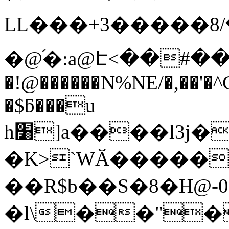
LL���+3�����ڥ��/8T�D}>%bUK �
�@֜�:a@Է<��#��
�!@������N%NE/�,��'�^C
�$ƃ���u
h׸]a����l3j�E�;�o��`�UE�����F����-
�K>`WӐ�����
��R$b��S�8�H@-0
�l\��"�