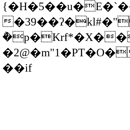
{�H�5��u�E�`
�39��ʔ�kl#�
݅�p�Krf*�X�
�2@�m"1�PT�O�
��if