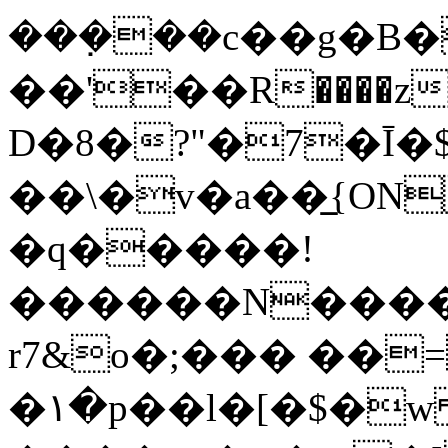
���݀��c��g�B�
��'��R����z
D�8�?"�7�Ī�$
��\�v�a��̲{ON
�q�����!
������N����
r7&o�;��� ��
�١�p��l�[�$�w f�"��<~֨�E���������D�5[��U��k�5�=tuN�3Lv���F����B.'��C������U����]�bY_��|