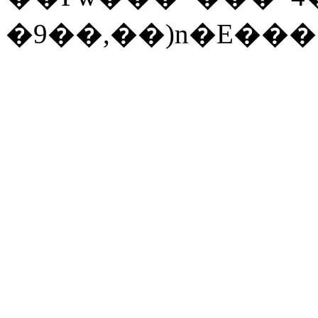
�9��,
��)n�E���