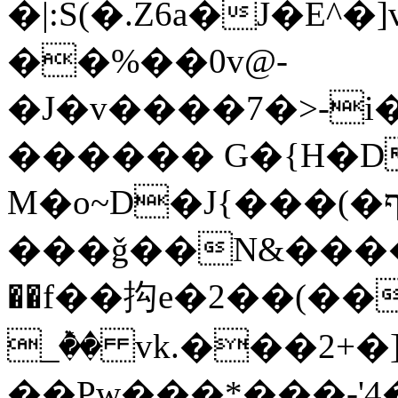
�|:S(�.Z6a�J�E^�
��%��0v@-
�J�v����7�>-
������ G�{H�D
M�o~D�J{���(�ףj��Up�HY[�ƭ��
���ǧ��N&����d���
��f��抅e�2��(��
_ٞ�� vk.���2+�
��Pw���*���-'4