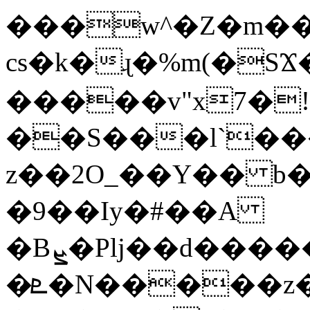
���w^�Z�m��
cs�k�ɻ�%m(�SϪ�g
�����v"x7�!
��S���l`��
z��2O_��Y�� b
�9��Iy�#��A
�Bܨ�Plj��d�
�ܧ�N�����z��������i�x�y$G>�!